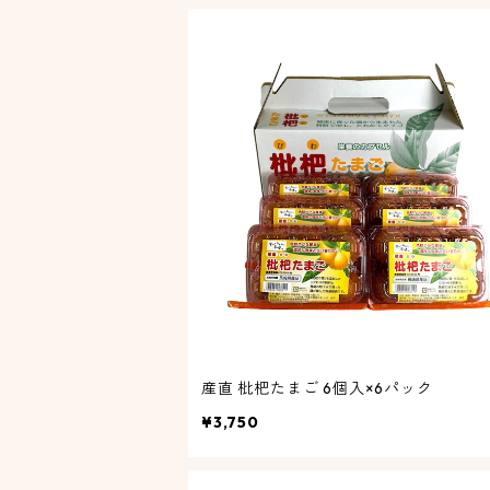
産直 枇杷たまご 6個入×6パック
¥3,750