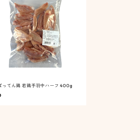
ばってん鶏 若鶏手羽中ハーフ 400g
0