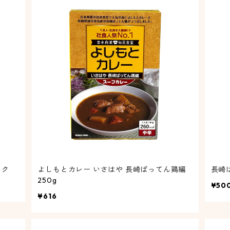
ック
よしもとカレー いさはや 長崎ばってん鶏編
250g
¥50
¥616