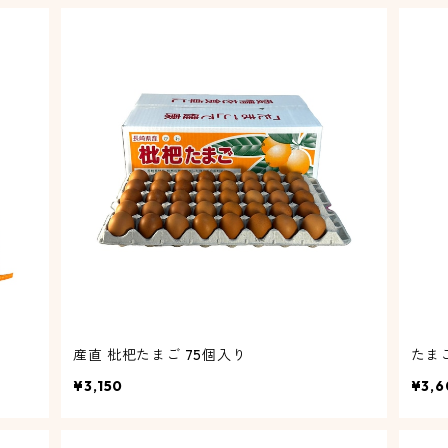
産直 枇杷たまご 75個入り
たまご
¥3,150
¥3,6