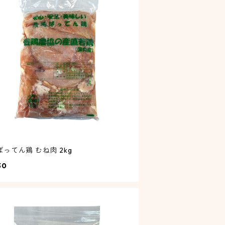
ってん鶏 むね肉 2kg
30