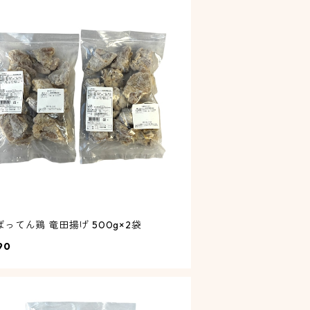
ってん鶏 竜田揚げ 500g×2袋
90