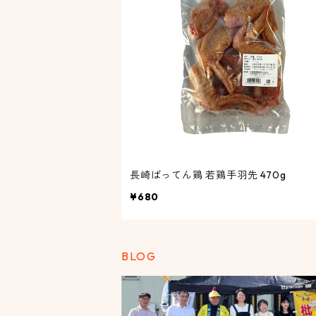
長崎ばってん鶏 若鶏手羽先 470g
¥680
BLOG