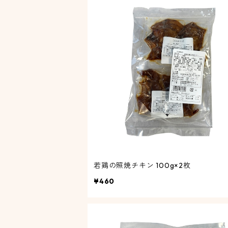
若鶏の照焼チキン 100g×2枚
¥460