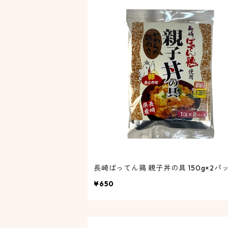
長崎ばってん鶏 親子丼の具 150g×2パ
¥650