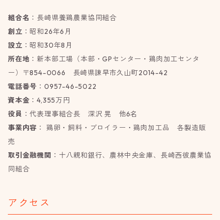
組合名
：長崎県養鶏農業協同組合
創立
：昭和26年6月
設立
：昭和30年8月
所在地
：新本部工場（本部・GPセンター・鶏肉加工センタ
ー）〒854-0066 長崎県諫早市久山町2014-42
電話番号
：0957-46-5022
資本金
：4,355万円
役員
：代表理事組合長 深沢 晃 他6名
事業内容
： 鶏卵・飼料・ブロイラー・鶏肉加工品 各製造販
売
取引金融機関
：十八親和銀行、農林中央金庫、長崎西彼農業協
同組合
アクセス